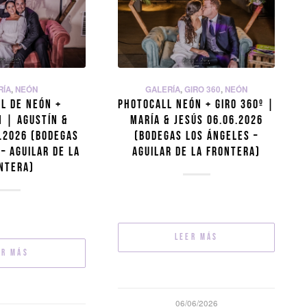
RÍA
,
NEÓN
GALERÍA
,
GIRO 360
,
NEÓN
L DE NEÓN +
PHOTOCALL NEÓN + GIRO 360º |
 | AGUSTÍN &
MARÍA & JESÚS 06.06.2026
.2026 (BODEGAS
(BODEGAS LOS ÁNGELES –
– AGUILAR DE LA
AGUILAR DE LA FRONTERA)
NTERA)
Leer más
er más
06/06/2026