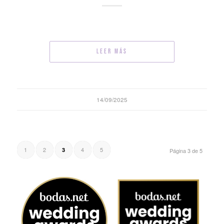
Leer más
14/09/2025
1
2
4
5
3
Página 3 de 5