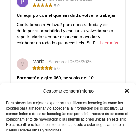
5.0
Un equipo con el que sin duda volver a trabajar
Contratamos a Enlaza2 para nuestra boda y sin
duda por su amabilidad y confianza volveríamos a
repetir. Maria siempre dispuesta a ayudar y
colaborar en todo lo que necesitéis. Su F...
Leer más
María
· Se casó el 06/06/2026
M
5.0
Fotomatón y giro 360, servicio del 10
No podemos estar más contentos. Desde el primer
Gestionar consentimiento
momento el trato fue impecable, siempre atentos,
resolviendo dudas y aconsejándonos en todo.
Para ofrecer las mejores experiencias, utilizamos tecnologías como las
Contratamos el fotomatón y el 360 y fue...
Leer más
cookies para almacenar y/o acceder a la información del dispositivo. El
consentimiento de estas tecnologías nos permitirá procesar datos como el
comportamiento de navegación o las identificaciones únicas en este sitio.
Lee todas nuestras opiniones
No consentir o retirar el consentimiento, puede afectar negativamente a
ciertas características y funciones.