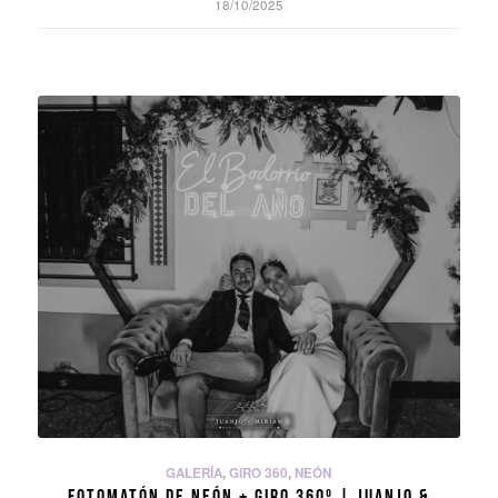
18/10/2025
GALERÍA
,
GIRO 360
,
NEÓN
FOTOMATÓN DE NEÓN + GIRO 360º | JUANJO &