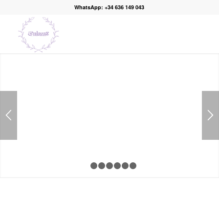
WhatsApp: +34 636 149 043
1
2
3
4
5
6
7