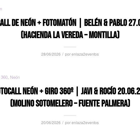
n
ALL DE NEÓN + FOTOMATÓN | BELÉN & PABLO 27.
(HACIENDA LA VEREDA – MONTILLA)
/
28/06/2026
por
enlaza2eventos
 360
,
Neón
TOCALL NEÓN + GIRO 360º | JAVI & ROCÍO 20.06.
(MOLINO SOTOMELERO – FUENTE PALMERA)
/
20/06/2026
por
enlaza2eventos