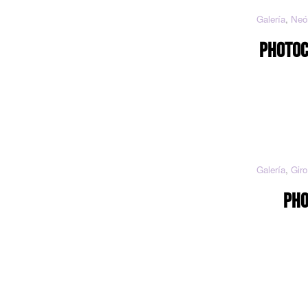
Galería
,
Neó
PHOTOC
Galería
,
Giro
PHO