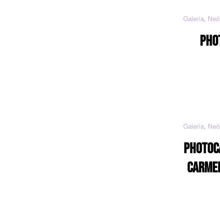
Galería
,
Neó
PHO
Galería
,
Neó
PHOTOCA
CARMEN