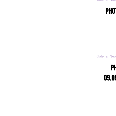
PHO
Galería
,
Neó
P
09.0