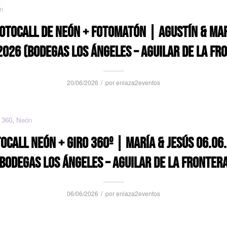
n
OTOCALL DE NEÓN + FOTOMATÓN | AGUSTÍN & MA
2026 (BODEGAS LOS ÁNGELES – AGUILAR DE LA FR
/
20/06/2026
por
enlaza2eventos
 360
,
Neón
OCALL NEÓN + GIRO 360º | MARÍA & JESÚS 06.06
BODEGAS LOS ÁNGELES – AGUILAR DE LA FRONTER
/
06/06/2026
por
enlaza2eventos