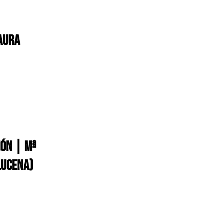
AURA
EÓN | Mª
LUCENA)