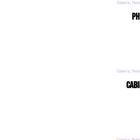
Galería
,
Neó
PH
Galería
,
Neó
CABI
Galería
,
Neó