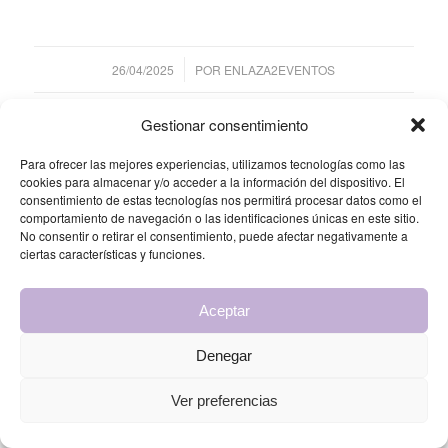
/
26/04/2025
POR
ENLAZA2EVENTOS
Gestionar consentimiento
Compartir esta entrada
Para ofrecer las mejores experiencias, utilizamos tecnologías como las
cookies para almacenar y/o acceder a la información del dispositivo. El
consentimiento de estas tecnologías nos permitirá procesar datos como el
comportamiento de navegación o las identificaciones únicas en este sitio.
No consentir o retirar el consentimiento, puede afectar negativamente a
ciertas características y funciones.
Aceptar
© Copyright 2025 - Enlaza2 Eventos by Grupo Urbano |
Diseño web
Denegar
Cordobrand
Ver preferencias