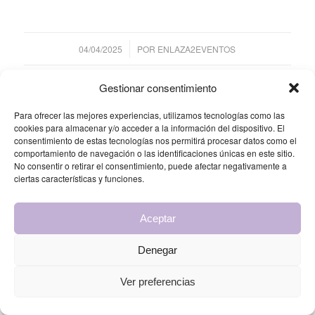
/
04/04/2025
POR
ENLAZA2EVENTOS
Gestionar consentimiento
Compartir esta entrada
Para ofrecer las mejores experiencias, utilizamos tecnologías como las
cookies para almacenar y/o acceder a la información del dispositivo. El
consentimiento de estas tecnologías nos permitirá procesar datos como el
comportamiento de navegación o las identificaciones únicas en este sitio.
No consentir o retirar el consentimiento, puede afectar negativamente a
ciertas características y funciones.
Aceptar
© Copyright 2025 - Enlaza2 Eventos by Grupo Urbano |
Diseño web
Denegar
Cordobrand
Ver preferencias