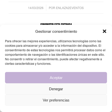
/
14/03/2026
POR
ENLAZA2EVENTOS
Compartir esta entrada
Gestionar consentimiento
Para ofrecer las mejores experiencias, utilizamos tecnologías como las
cookies para almacenar y/o acceder a la información del dispositivo. El
consentimiento de estas tecnologías nos permitirá procesar datos como el
comportamiento de navegación o las identificaciones únicas en este sitio.
No consentir o retirar el consentimiento, puede afectar negativamente a
ciertas características y funciones.
© Copyright 2025 - Enlaza2 Eventos by Grupo Urbano |
Diseño web
Aceptar
Cordobrand
Denegar
Ver preferencias