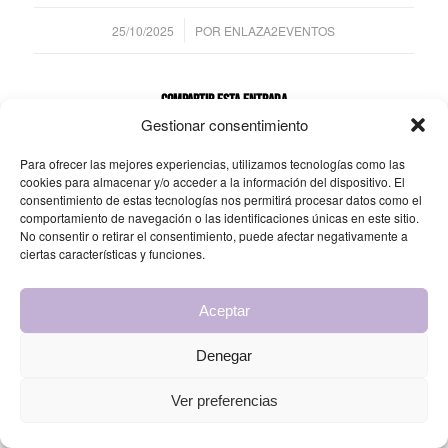
/
25/10/2025
POR
ENLAZA2EVENTOS
Compartir esta entrada
Gestionar consentimiento
Para ofrecer las mejores experiencias, utilizamos tecnologías como las
cookies para almacenar y/o acceder a la información del dispositivo. El
consentimiento de estas tecnologías nos permitirá procesar datos como el
comportamiento de navegación o las identificaciones únicas en este sitio.
No consentir o retirar el consentimiento, puede afectar negativamente a
ciertas características y funciones.
© Copyright 2025 - Enlaza2 Eventos by Grupo Urbano |
Diseño web
Aceptar
Cordobrand
Denegar
Ver preferencias