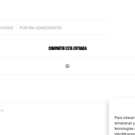
/10/2025
POR
ENLAZA2EVENTOS
Compartir esta entrada
nd
Para ofrecer
almacenar y/
tecnologías
identificaci