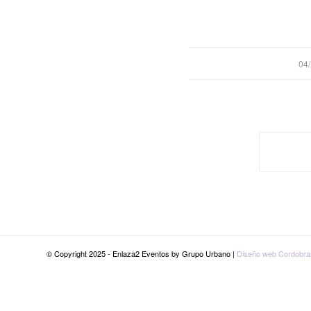
/
04
© Copyright 2025 - Enlaza2 Eventos by Grupo Urbano |
Diseño web Cordobra