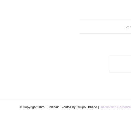
/
21
© Copyright 2025 - Enlaza2 Eventos by Grupo Urbano |
Diseño web Cordobra