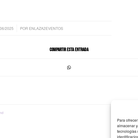
/06/2025
POR
ENLAZA2EVENTOS
Compartir esta entrada
nd
Para ofrecer
almacenar y/
tecnologías
identificaci