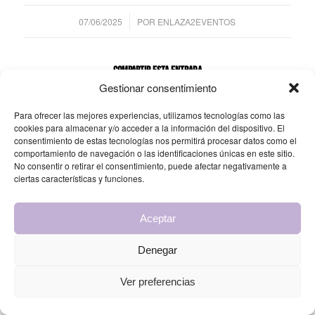
/
07/06/2025
POR
ENLAZA2EVENTOS
Compartir esta entrada
Gestionar consentimiento
Para ofrecer las mejores experiencias, utilizamos tecnologías como las
cookies para almacenar y/o acceder a la información del dispositivo. El
consentimiento de estas tecnologías nos permitirá procesar datos como el
comportamiento de navegación o las identificaciones únicas en este sitio.
No consentir o retirar el consentimiento, puede afectar negativamente a
ciertas características y funciones.
© Copyright 2025 - Enlaza2 Eventos by Grupo Urbano |
Diseño web
Aceptar
Cordobrand
Denegar
Ver preferencias